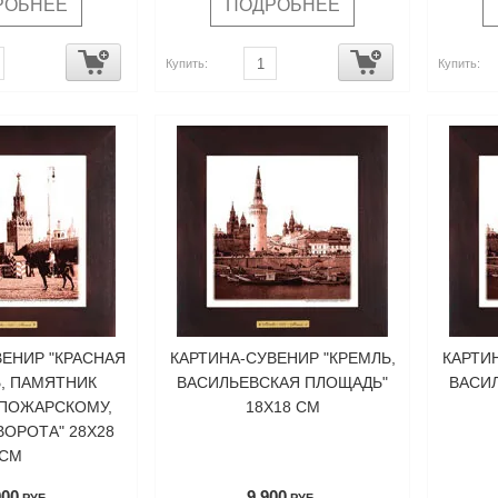
РОБНЕЕ
ПОДРОБНЕЕ
Купить:
Купить:
ВЕНИР "КРАСНАЯ
КАРТИНА-СУВЕНИР "КРЕМЛЬ,
КАРТИ
, ПАМЯТНИК
ВАСИЛЬЕВСКАЯ ПЛОЩАДЬ"
ВАСИ
ПОЖАРСКОМУ,
18Х18 СМ
ВОРОТА" 28Х28
СМ
900
9 900