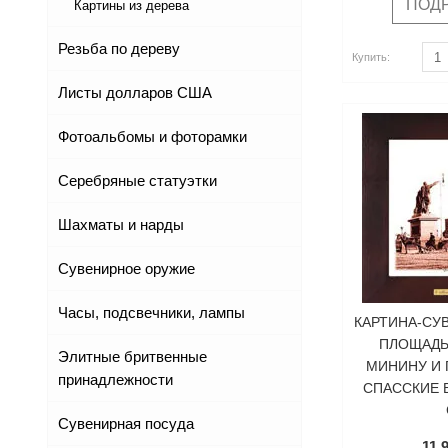
ПОД
Картины из дерева
Резьба по дереву
Купить
Купить
Купить:
Листы долларов США
Фотоальбомы и фоторамки
Серебряные статуэтки
Шахматы и нарды
Сувенирное оружие
Часы, подсвечники, лампы
КАРТИНА-СУ
ПЛОЩАДЬ
Элитные бритвенные
МИНИНУ И 
принадлежности
СПАССКИЕ 
Сувенирная посуда
11 