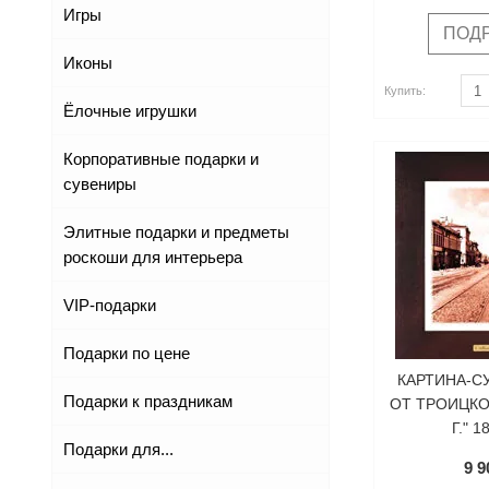
Игры
ПОД
Иконы
Купить
Купить
Купить:
Ёлочные игрушки
Корпоративные подарки и
сувениры
Элитные подарки и предметы
роскоши для интерьера
VIP-подарки
Подарки по цене
КАРТИНА-С
Подарки к праздникам
ОТ ТРОИЦКО
Г." 
Подарки для...
9 9