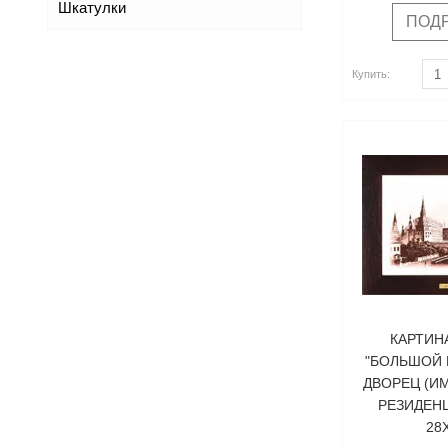
Шкатулки
ПОД
Купить
Купить
Купить:
КАРТИН
"БОЛЬШОЙ 
ДВОРЕЦ (И
РЕЗИДЕНЦ
28