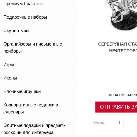
Премиум браслеты
Подарочные наборы
Скульптуры
Органайзеры и письменные
СЕРЕБРЯНАЯ СТА
приборы
"НЕФТЕПРОВ
Игры
Иконы
Ёлочные игрушки
ЦЕНА ПО ЗАПР
Корпоративные подарки и
ОТПРАВИТЬ З
сувениры
Купить:
ь
Купить
Элитные подарки и предметы
роскоши для интерьера