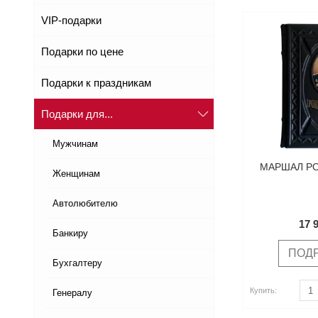
VIP-подарки
Подарки по цене
Подарки к праздникам
Подарки для...
Мужчинам
МАРШАЛ Р
Женщинам
Автолюбителю
17 
Банкиру
ПОД
Бухгалтеру
Купить
Купить
Купить:
Генералу