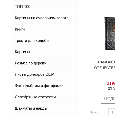
ТОП-100
Картины на сусальном золоте
Книги
Трости для ходьбы
Картины
САМОЛЁТ
Резьба по дереву
ОТЕЧЕСТВ
Листы долларов США
34 5
Фотоальбомы и фоторамки
29 
Серебряные статуэтки
ПОД
Купить
Шахматы и нарды
Купить
Купить: