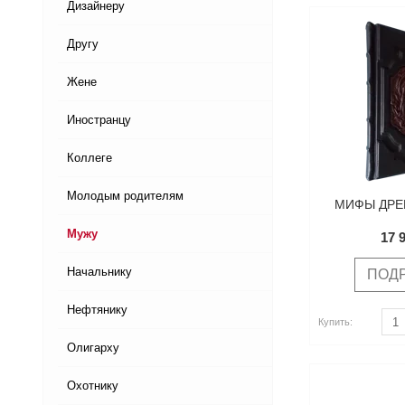
Дизайнеру
Другу
Жене
Иностранцу
Коллеге
Молодым родителям
МИФЫ ДРЕ
Мужу
17 
Начальнику
ПОД
Нефтянику
Купить
Купить
Купить:
Олигарху
Охотнику