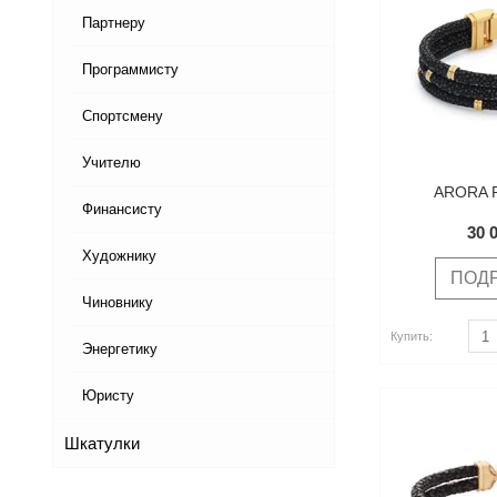
Партнеру
Программисту
Спортсмену
Учителю
ARORA 
Финансисту
30 
Художнику
ПОД
Чиновнику
Купить
Купить
Купить:
Энергетику
Юристу
Шкатулки