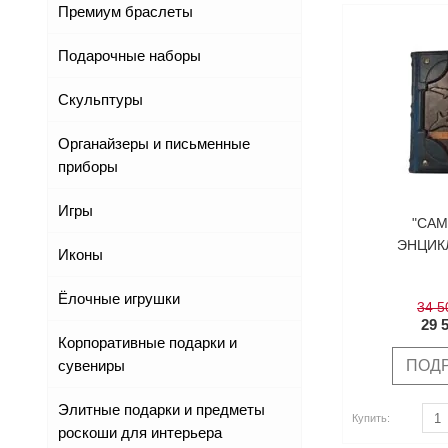
Премиум браслеты
Подарочные наборы
Скульптуры
Органайзеры и письменные
приборы
Игры
"САМ
ЭНЦИК
Иконы
Ёлочные игрушки
34 5
29 
Корпоративные подарки и
сувениры
ПОД
Купить
Купить
Элитные подарки и предметы
Купить:
роскоши для интерьера