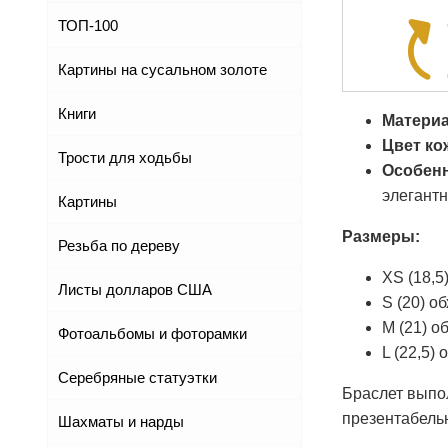
ТОП-100
Картины на сусальном золоте
Книги
Материа
Цвет ко
Трости для ходьбы
Особенн
элегант
Картины
Размеры:
Резьба по дереву
XS (18,5
Листы долларов США
S (20) о
M (21) о
Фотоальбомы и фоторамки
L (22,5)
Серебряные статуэтки
Браслет выпол
презентабель
Шахматы и нарды