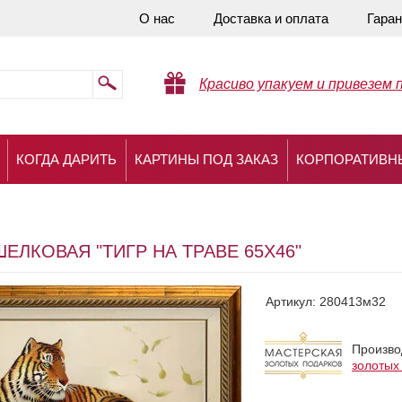
О нас
Доставка и оплата
Гаран
Красиво упакуем и привезем 
КОГДА ДАРИТЬ
КАРТИНЫ ПОД ЗАКАЗ
КОРПОРАТИВН
ЕЛКОВАЯ "ТИГР НА ТРАВЕ 65X46"
Артикул:
280413м32
Произво
золотых