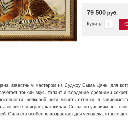
79 500
руб.
Купить:
К
ана известным мастером из Суджоу Сыма Цянь, для кот
сочетает тонкий вкус, талант и владение древними секре
особности шелковой нити менять оттенки, в зависимос
ь лоснится и играет, как живая. Согласно учениям восточ
лей. Сила его особенно возрастает для человека, относящег