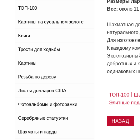
Размеры лар
ТОП-100
Вес:
около 11 
Картины на сусальном золоте
Шахматная до
натурального,
Книги
Для изготовл
К каждому ком
Трости для ходьбы
Эксклюзивный
Картины
добротных и 
одинаковых ш
Резьба по дереву
Листы долларов США
ТОП-100
Ша
Элитные под
Фотоальбомы и фоторамки
Серебряные статуэтки
НАЗАД
Шахматы и нарды