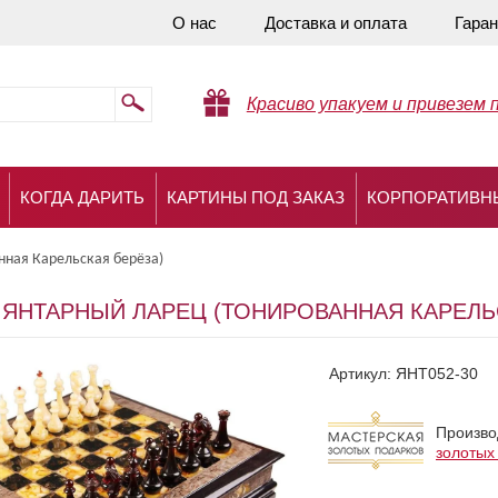
О нас
Доставка и оплата
Гаран
Красиво упакуем и привезем 
КОГДА ДАРИТЬ
КАРТИНЫ ПОД ЗАКАЗ
КОРПОРАТИВН
нная Карельская берёза)
ЯНТАРНЫЙ ЛАРЕЦ (ТОНИРОВАННАЯ КАРЕЛЬ
Артикул:
ЯНТ052-30
Произво
золотых