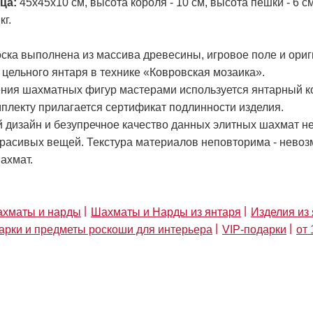
ца:
45х45х10 см, высота короля - 10 см, высота пешки - 6 см
кг.
ска выполнена из массива древесины, игровое поле и ори
 цельного янтаря в технике «Ковровская мозаика».
ения шахматных фигур мастерами используется янтарный ко
плекту прилагается сертификат подлинности изделия.
 дизайн и безупречное качество данных элитных шахмат н
красивых вещей. Текстура материалов неповторима - невоз
ахмат.
хматы и нарды
Шахматы и Нарды из янтаря
Изделия из
арки и предметы роскоши для интерьера
VIP-подарки
от 