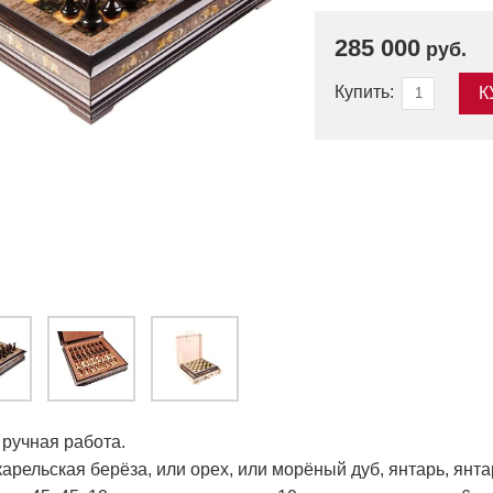
285 000
руб.
Купить:
К
ручная работа.
арельская берёза, или орех, или морёный дуб, янтарь, янт