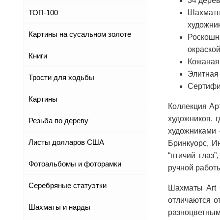
34 дерев
Шахматн
ТОП-100
художни
Картины на сусальном золоте
Роскошна
окраской
Книги
Кожаная 
Элитная 
Трости для ходьбы
Сертифи
Картины
Коллекция Ар
художников, 
Резьба по дереву
художниками 
Листы долларов США
Бринкуорс, И
“птичий глаз
Фотоальбомы и фоторамки
ручной работ
Серебряные статуэтки
Шахматы Art 
отличаются о
Шахматы и нарды
разноцветным