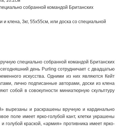
а, 10.2см
пециально собранной командой Британских
и клена, 3кг, 55х55см, или доска со специальной
вручную специально собранной командой Британских
 сегодняшний день Purling сотрудничает с двадцатью
еменного искусства. Одними из них являются Кейт
тами, лично подписанные авторами, доски из клена
ляют собой в совокупности миниатюрную скульптуру
й» вырезаны и раскрашены вручную и кардинально
вое поле имеет ярко-голубой кант, клетки украшены
и голубой краской, «армия» противника имеет ярко-