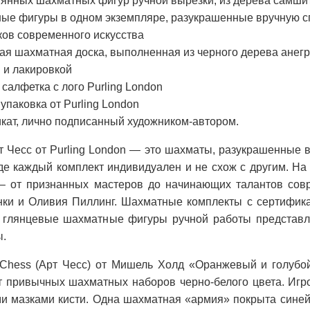
янных шахматных фигур ручной вырезки, из дерева самшит
ые фигуры в одном экземпляре, разукрашенные вручную с
ков современного искусства
я шахматная доска, выполненная из черного дерева анегри 
 и лакировкой
салфетка с лого Purling London
упаковка от Purling London
кат, лично подписанный художником-автором.
т Чесс от Purling London — это шахматы, разукрашенные 
где каждый комплект индивидуален и не схож с другим. На
– от признанных мастеров до начинающих талантов совр
нки и Оливия Пиллинг. Шахматные комплекты с сертифика
”, глянцевые шахматные фигуры ручной работы представ
ы.
Chess (Арт Чесс) от Мишель Холд «Оранжевый и голубо
т привычных шахматных наборов черно-белого цвета. Игро
и мазками кисти. Одна шахматная «армия» покрыта синей 