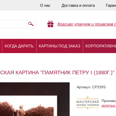
О нас
Доставка и оплата
Гаран
Красиво упакуем и привезем 
КОГДА ДАРИТЬ
КАРТИНЫ ПОД ЗАКАЗ
КОРПОРАТИВН
КАЯ КАРТИНА "ПАМЯТНИК ПЕТРУ I (1880Г.)"
Артикул:
CP339S
Произво
золотых