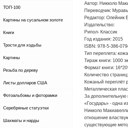
Автор: Никколо Мак
ТОП-100
Переводчик: Муравье
Редактор: Олейник Е
Картины на сусальном золоте
Издательство:
Рипол- Классик
Книги
Год издания: 2015
Трости для ходьбы
ISBN: 978-5-386-079
Тип переплета: кож
Картины
Тираж книги: 1000 эк
Формат книги: 16*20
Резьба по дереву
Количество страниц:
Кожаный переплёт р
Листы долларов США
Металлическая пласт
Фотоальбомы и фоторамки
За дополнительную 
«Государь» - одна и
Серебряные статуэтки
Никколо Макиавелли 
отношение властвую
Шахматы и нарды
существующие метод